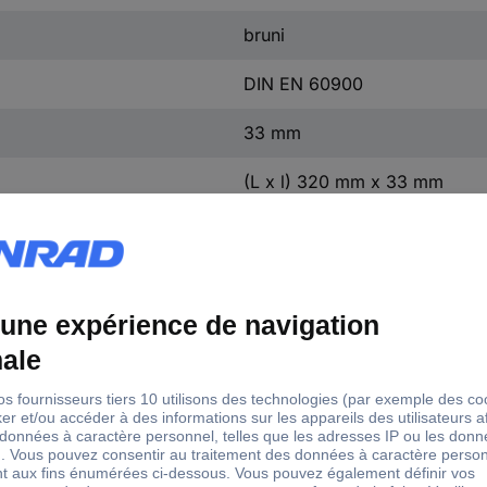
bruni
DIN EN 60900
33 mm
(L x l) 320 mm x 33 mm
180 g
vis à fente
manche composite
EN 60900
Acier chrome vanadium molyb
VDE