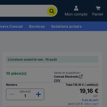
Mon compte
Panier
ivers Conrad
Services
Solutions achats
Livraison avant le ven. 14 août
10 pièce(s)
Vente et expédition :
Conrad Electronic
CGV
Nombre
Total (19,16 € / unité(s))
19,16 €
pièce(s)
HT
frais de port
dont 0,01 €
d’éco-part