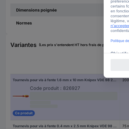
Dimensions poignée
Normes
Variantes
(Les prix s'entendent HT hors frais de port)
Lon
Tournevis pour vis à fente 1.6 mm x 10 mm Knipex VDE 98 20 10 Longueur de la lame: 200 mm 1 pc(s)
20
Code produit :
826927
Ce produit
Tournevis pour vis à fente 0.4 mm x 2.5 mm Knipex VDE 98 20 25 Longueur de la lame: 75 mm 1 pc(s)
75 