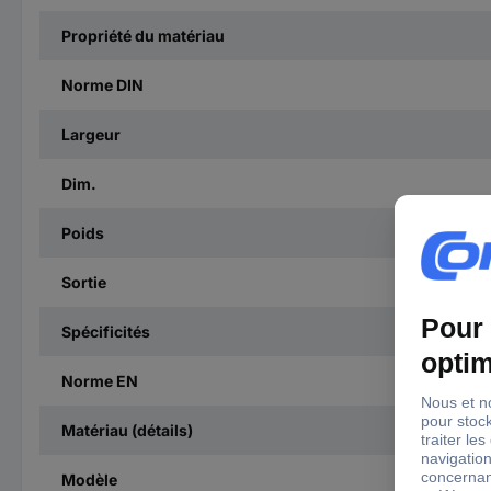
Propriété du matériau
Norme DIN
Largeur
Dim.
Poids
Sortie
Spécificités
Norme EN
Matériau (détails)
Modèle