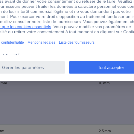
120 mm
IEC 60900, DIN EN 60900
gueur de la lame
Largeur de la lame
0 mm
10 mm
mm
2.5 mm