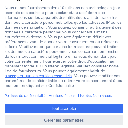
1 500 000 références
2500 marques
18 marques Conrad
Service après-vente
4 modes de livraison
Service Client
Ma commande
Modes de paiement pour les professionnels
ccp.user.init.failed.titl
Modes de paiement pour les particuliers
e
Droits de rétraction & retours
ccp.user.init.failed
FAQ
Modes de livraison