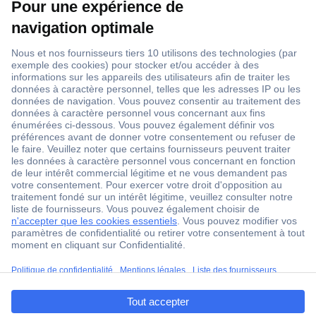
1 500 000 références
2500 marques
18 marques Conrad
Service après-vente
4 modes de livraison
Service Client
ccp.user.init.failed.titl
Ma commande
e
Modes de paiement pour les professionnels
ccp.user.init.failed