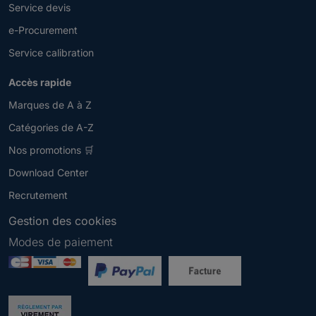
Service devis
e-Procurement
Service calibration
Accès rapide
Marques de A à Z
Catégories de A-Z
Nos promotions 🛒
Download Center
Recrutement
Gestion des cookies
Modes de paiement
Newsletter
V
e
u