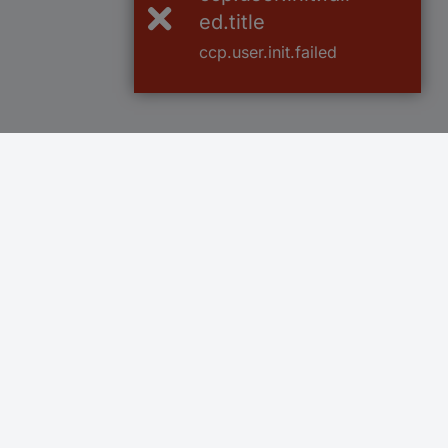
ed.title
ccp.user.init.failed
1 500 000 références
2500 marque