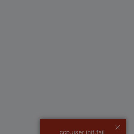
ccp.user.init.fail