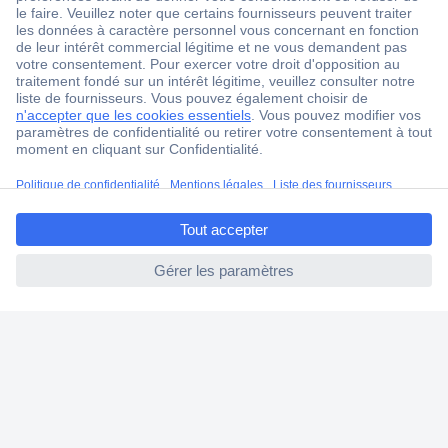
1 500 000 références
2500 marques
18 marques Conrad
Service après-vente
4 modes de livraison
ccp.user.init.failed.titl
Service Client
e
Ma commande
ccp.user.init.failed
Modes de paiement pour les professionnels
Modes de paiement pour les particuliers
Droits de rétraction & retours
FAQ
Modes de livraison
A propos de Conrad