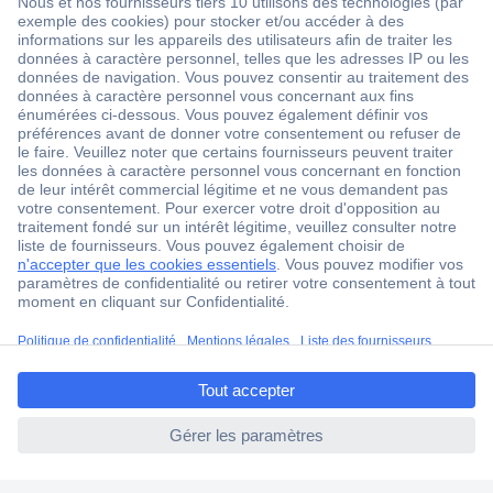
1 500 000 références
2500 marques
18 marques Conrad
Service après-vente
4 modes de livraison
Service Client
Ma commande
Modes de paiement pour les professionnels
ccp.user.init.failed.titl
Modes de paiement pour les particuliers
e
Droits de rétraction & retours
ccp.user.init.failed
FAQ
Modes de livraison