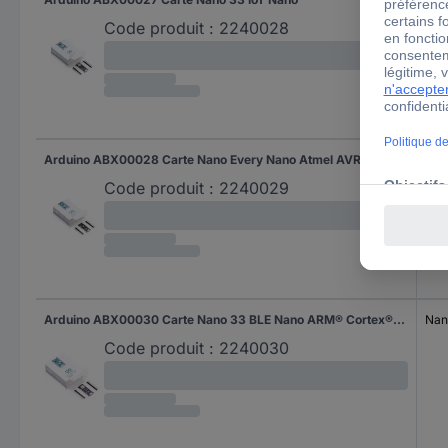
Code produit :
2240028
Arduino ABX00028 Carte Nano Every Nano Atmel AVR
Nan
Code produit :
2240029
Arduino ABX00030 Carte Nano 33 BLE Nano ARM® Cortex®-M4
Nan
Code produit :
2240030