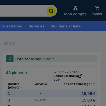
Mon compte
Panier
ivers Conrad
Services
Solutions achats
urs (MCU)
Livraison le mar. 11 août
42 pièce(s)
Vente et expédition :
Conrad Electronic
CGV
Quantité
Economie
prix de l'emballage
(HT)
(pièce(s))
1
19,99 €
-
3
19,00 €
5% = 0,99 €