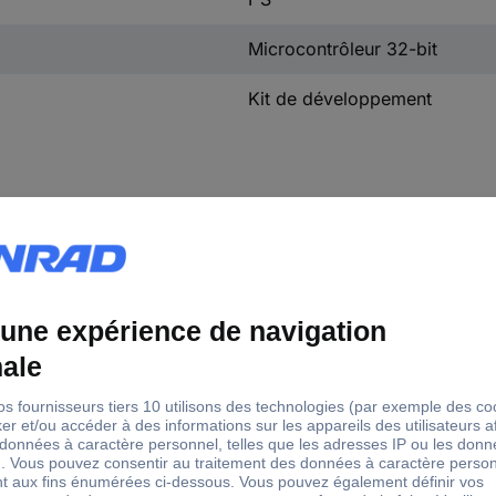
Microcontrôleur 32-bit
Kit de développement
ie
o
o