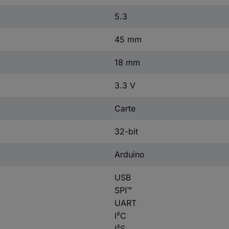
5.3
45 mm
18 mm
3.3 V
Carte
32-bit
Arduino
USB
SPI™
UART
I²C
I²S