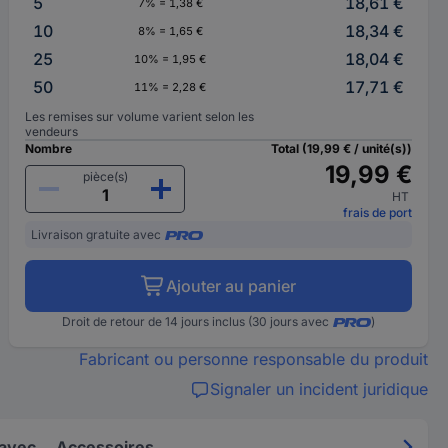
5
18,61 €
7% = 1,38 €
10
18,34 €
8% = 1,65 €
25
18,04 €
10% = 1,95 €
50
17,71 €
11% = 2,28 €
Les remises sur volume varient selon les
vendeurs
Nombre
Total (19,99 € / unité(s))
19,99 €
pièce(s)
HT
frais de port
Livraison gratuite avec
Ajouter au panier
Droit de retour de 14 jours inclus (30 jours avec
)
Fabricant ou personne responsable du produit
Signaler un incident juridique
 avec
Accessoires