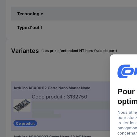
Technologie
Type d'outil
Variantes
(Les prix s'entendent HT hors frais de port)
Sér
Arduino ABX00112 Carte Nano Matter Nano
Nan
Code produit :
3132750
Ce produit
Arduino ABX00027 Carte Nano 33 IoT Nano
Nan