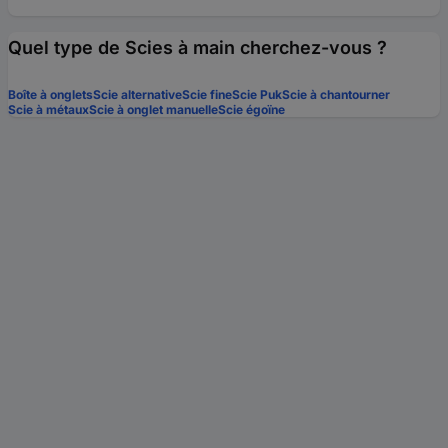
Quel type de Scies à main cherchez-vous ?
Boîte à onglets
Scie alternative
Scie fine
Scie Puk
Scie à chantourner
Scie à métaux
Scie à onglet manuelle
Scie égoïne