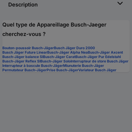
Description
Quel type de Appareillage Busch-Jaeger
cherchez-vous ?
Bouton-poussoir Busch-Jäger
Busch Jäger Duro 2000
Busch Jäger Future Linear
Busch-Jäger Alpha Nea
Busch-Jäger Axcent
Busch-Jäger balance SI
Busch-Jäger Carat
Busch-Jäger Pur Edelstahl
Busch-Jäger Reflex SI
Busch-Jäger Solo
Interrupteur de store Busch Jäger
Interrupteur à bascule Busch-Jäger
Miunuterie Busch-Jäger
Permutateur Busch-Jäger
Prise Busch-Jäger
Variateur Busch Jäger