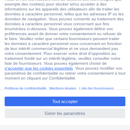
1 500 000 références
2500 marques
18 marques Conrad
Service après-vente
4 modes de livraison
Service Client
Ma commande
Modes de paiement pour les professionnels
ccp.user.init.failed.titl
Modes de paiement pour les particuliers
e
Droits de rétraction & retours
ccp.user.init.failed
FAQ
Modes de livraison