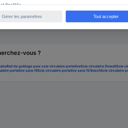
ce produit ici
cherchez-vous ?
tabo
Rail de guidage pour scie circulaire portative
Scie circulaire Dewalt
Scie c
ulaire portative sans fil
Scie circulaire portative sans fil Bosch
Scie circulaire po