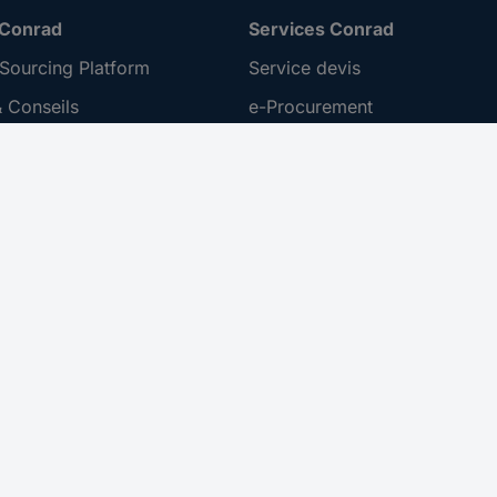
 Conrad
Services Conrad
Sourcing Platform
Service devis
 Conseils
e-Procurement
ilité
Service calibration
ion
 Disclosure Program
 REACH
ur l'accessibilité
roit de rétractation
 sur les réseaux sociaux