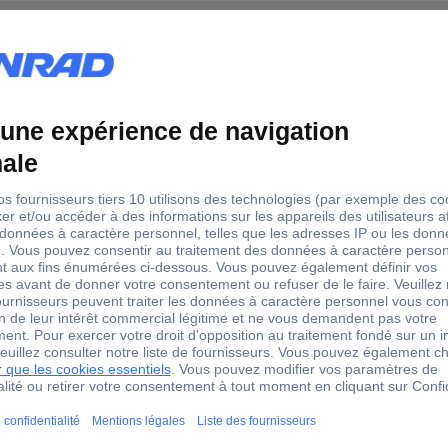
Bosch Professional (bleu)
oui
 longitudinale Bosch Accessories 1608190007 N/A
, GKS 65, GKS 66 CE, GKS 75 S, GKS 85, GKS 85 G, GKS 85 S et GKS 16