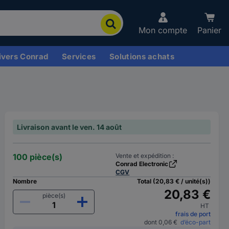
Mon compte
Panier
ivers Conrad
Services
Solutions achats
Livraison avant le ven. 14 août
100 pièce(s)
Vente et expédition :
Conrad Electronic
CGV
Nombre
Total (20,83 € / unité(s))
20,83 €
pièce(s)
HT
frais de port
dont 0,06 €
d’éco-part