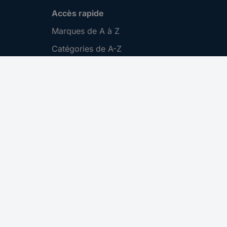
Accès rapide
Marques de A à Z
Catégories de A-Z
Nos promotions 🛒
Download Center
Recrutement
Gestion des cookies
Nous contacter
S'abonner
CONRAD ELECTRONIC