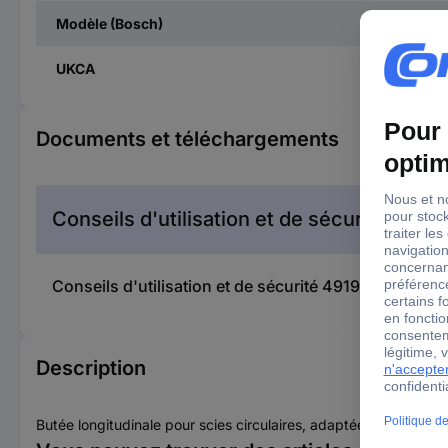
Modèle (Bosch)
UKCA
Documents et téléchargements
Conseils d'utilisation et de sécurité
Conseils d'utilisation et de sécurité 491904 Butée
Description
Butée longitudinale pour scies circulaires, adaptée à GKS 55