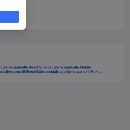
irculaire manuelle Bosch
Scie circulaire manuelle Makita
rtative sans fil Einhell
Scie circulaire portative sans fil Makita