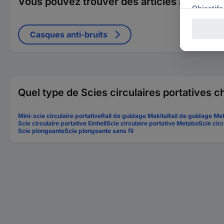
Vous pouvez trouver des articles adaptés à 
Casques anti-bruits
Quel type de Scies circulaires portatives 
Mini-scie circulaire portative
Rail de guidage Makita
Rail de guidage Me
Scie circulaire portative Einhell
Scie circulaire portative Metabo
Scie circ
Scie plongeante
Scie plongeante sans fil