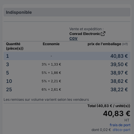
Indisponible
Vente et expédition :
Conrad Electronic
CGV
Quantité
Economie
prix de l'emballage
(HT)
(pièce(s))
1
40,83 €
-
3
39,50 €
3% = 1,33 €
5
38,97 €
5% = 1,86 €
10
38,62 €
5% = 2,21 €
25
38,22 €
6% = 2,61 €
Les remises sur volume varient selon les vendeurs
Total (40,83 € / unité(s))
40,83 €
HT
frais de port
dont 0,02 €
d’éco-part