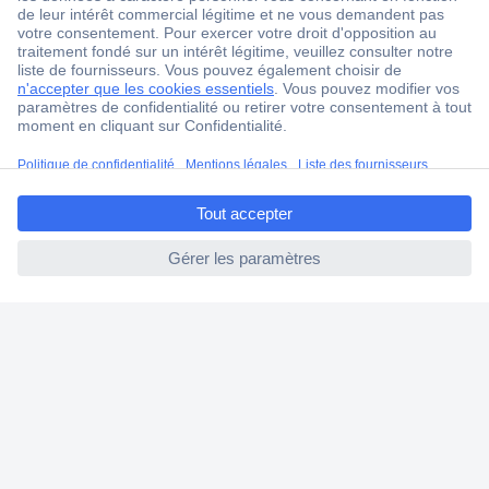
Service après-vente
4 modes de livraison
Service Client
Ma commande
ccp.user.init.failed.titl
Modes de paiement pour les professionnels
e
Modes de paiement pour les particuliers
ccp.user.init.failed
Droits de rétraction & retours
FAQ
Modes de livraison
A propos de Conrad
Conrad Your Sourcing Platform
Nouveautés & Conseils
Eco-responsabilité