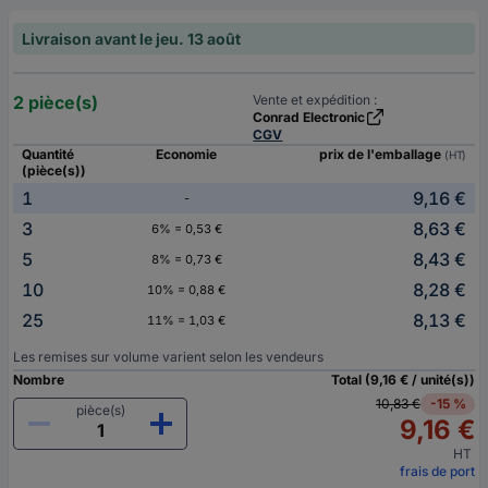
Livraison avant le jeu. 13 août
2 pièce(s)
Vente et expédition :
Conrad Electronic
CGV
Quantité
Economie
prix de l'emballage
(HT)
(pièce(s))
1
9,16 €
-
3
8,63 €
6% = 0,53 €
5
8,43 €
8% = 0,73 €
10
8,28 €
10% = 0,88 €
25
8,13 €
11% = 1,03 €
Les remises sur volume varient selon les vendeurs
Nombre
Total (9,16 € / unité(s))
10,83 €
-15 %
pièce(s)
9,16 €
HT
frais de port