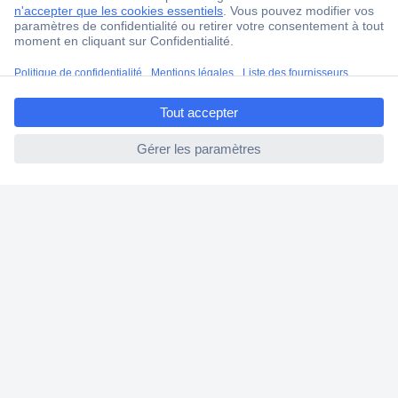
Ma commande
Modes de paiement pour les professionnels
Modes de paiement pour les particuliers
ccp.user.init.failed.titl
Droits de rétraction & retours
e
FAQ
ccp.user.init.failed
Modes de livraison
A propos de Conrad
Conrad Your Sourcing Platform
Nouveautés & Conseils
Eco-responsabilité
ISO-certification
Vulnerability Disclosure Program
Information REACH
Informations sur l'accessibilité