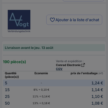
Ajouter à la liste d'achat
Livraison avant le jeu. 13 août
190 pièce(s)
Vente et expédition :
Conrad Electronic
CGV
Quantité
Economie
prix de l'emballage
(HT)
(pièce(s))
5
1,24 €
-
15
1,14 €
8% = 0,10 €
25
1,10 €
11% = 0,14 €
50
1,08 €
13% = 0,16 €