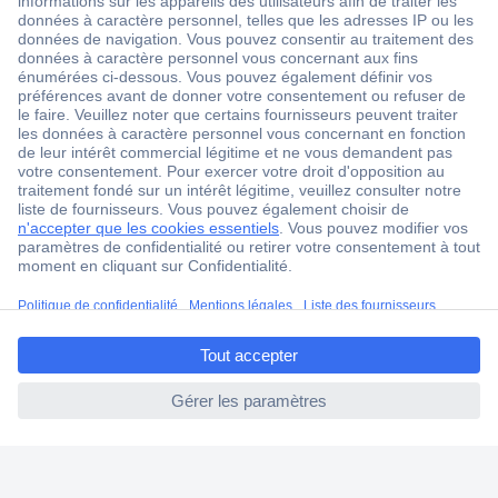
18 marques Conrad
Service après-vente
4 modes de livraison
Service Client
Ma commande
Modes de paiement pour les professionnels
Modes de paiement pour les particuliers
Droits de rétraction & retours
ccp.user.init.failed.titl
FAQ
e
Modes de livraison
ccp.user.init.failed
A propos de Conrad
Conrad Your Sourcing Platform
Nouveautés & Conseils