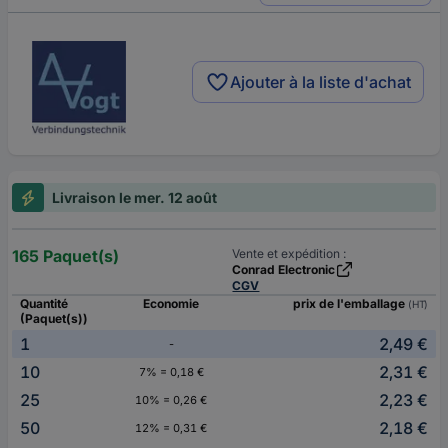
Ajouter à la liste d'achat
Livraison le mer. 12 août
165 Paquet(s)
Vente et expédition :
Conrad Electronic
CGV
Quantité
Economie
prix de l'emballage
(HT)
(Paquet(s))
1
2,49 €
-
10
2,31 €
7% = 0,18 €
25
2,23 €
10% = 0,26 €
50
2,18 €
12% = 0,31 €