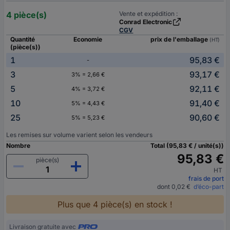
4 pièce(s)
Vente et expédition :
Conrad Electronic
CGV
Quantité
Economie
prix de l'emballage
(HT)
(pièce(s))
1
95,83 €
-
3
93,17 €
3% = 2,66 €
5
92,11 €
4% = 3,72 €
10
91,40 €
5% = 4,43 €
25
90,60 €
5% = 5,23 €
Les remises sur volume varient selon les vendeurs
Nombre
Total (95,83 € / unité(s))
95,83 €
pièce(s)
HT
frais de port
dont 0,02 €
d’éco-part
Plus que 4 pièce(s) en stock !
Livraison gratuite avec