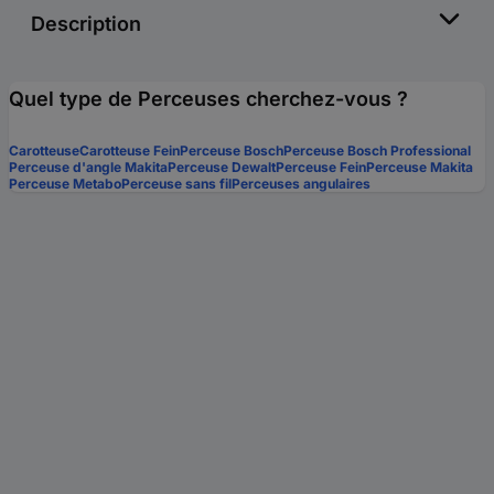
Description
Quel type de Perceuses cherchez-vous ?
Carotteuse
Carotteuse Fein
Perceuse Bosch
Perceuse Bosch Professional
Perceuse d'angle Makita
Perceuse Dewalt
Perceuse Fein
Perceuse Makita
Perceuse Metabo
Perceuse sans fil
Perceuses angulaires