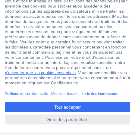
1 500 000 références
2500 marques
18 marques Conrad
Service après-vente
4 modes de livraison
Service Client
Ma commande
Modes de paiement pour les professionnels
ccp.user.init.failed.titl
Modes de paiement pour les particuliers
e
Droits de rétraction & retours
ccp.user.init.failed
FAQ
Modes de livraison