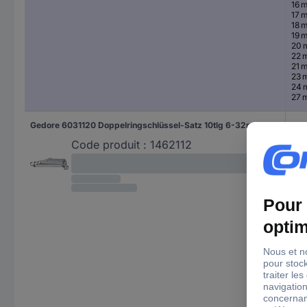
16 
17 
18 
19 
20
22 
21 
23 
24
27 
Gedore 6031120 Doppelringschlüssel-Satz 10tlg 6-32mm gekröpft Gedore Jeu de clés à œil doubles 10 pièces Ouverture de clé (métrique) 6 - 32 mm
6 
7 
Code produit :
1462112
8 
9 
10 
11 
12 
13 
14 
15 
16 
17 
18 
19 
20
22 
24
27 