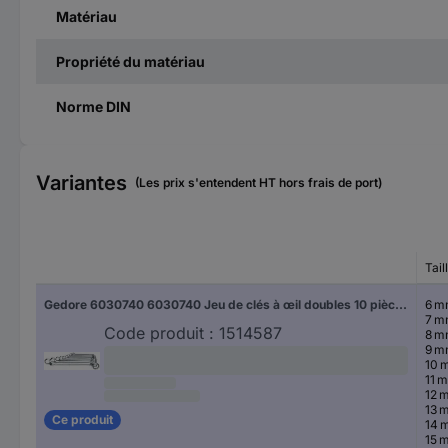
Matériau
Propriété du matériau
Norme DIN
Variantes
(Les prix s'entendent HT hors frais de port)
Tail
Gedore 6030740 6030740 Jeu de clés à œil doubles 10 pièces Ouverture de clé (métrique) 6 - 27 mm
6 
7 
Code produit :
1514587
8 
9 
10 
11 
12 
13 
Ce produit
14 
15 