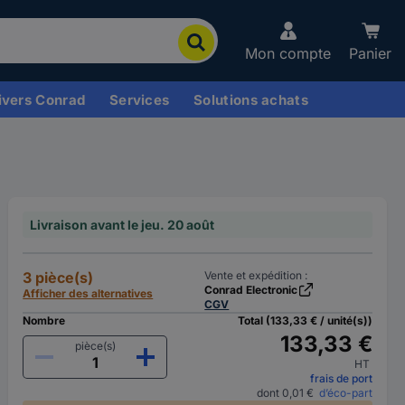
Mon compte
Panier
ivers Conrad
Services
Solutions achats
Livraison avant le jeu. 20 août
3 pièce(s)
Vente et expédition :
Conrad Electronic
Afficher des alternatives
CGV
Nombre
Total (133,33 € / unité(s))
133,33 €
pièce(s)
HT
frais de port
dont 0,01 €
d’éco-part