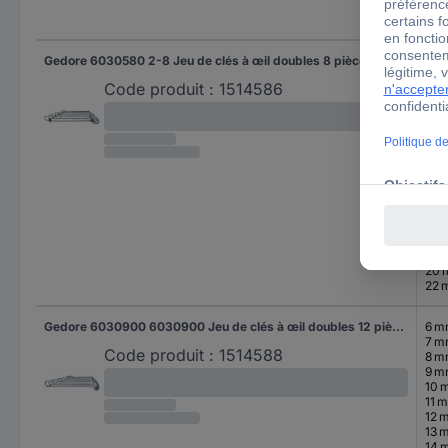
30
32 
Gedore 6030580 2-8 Jeu de clés à œil doubles 8 pièces Ouverture de clé (métrique) 6 - 22 mm
6 
7 
Code produit :
1514586
8 
9 
10 
11 
12 
13 
14 
15 
16 
17 
18 
19 
20
22 
Gedore 6030900 6030900 Jeu de clés à œil doubles 12 pièces Ouverture de clé (métrique) 6 - 32 mm
6 
7 
Code produit :
1514588
8 
9 
10 
11 
12 
13 
14 