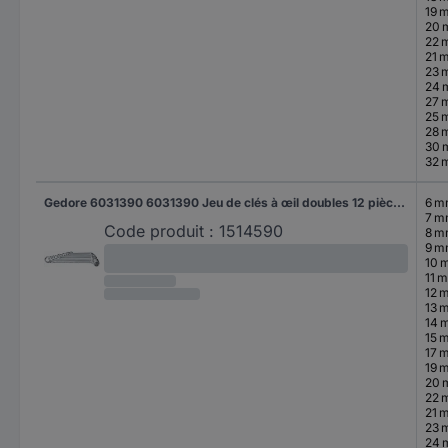
19 
20
22 
21 
23 
24
27 
25 
28 
30
32 
Gedore 6031390 6031390 Jeu de clés à œil doubles 12 pièces Ouverture de clé (métrique) 6 - 34 mm
6 
7 
Code produit :
1514590
8 
9 
10 
11 
12 
13 
14 
15 
17 
19 
20
22 
21 
23 
24