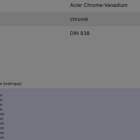
Acier Chrome-Vanadium
chromé
DIN 838
le (métrique)
mm
mm
mm
mm
mm
mm
mm
mm
mm
mm