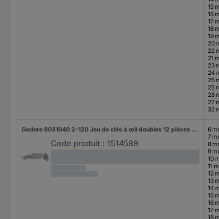
15 
16 
17 
18 
19 
20
22 
21 
23 
24
26 
25 
28 
27 
32 
Gedore 6031040 2-120 Jeu de clés à œil doubles 12 pièces Ouverture de clé (métrique) 6 - 32 mm
6 
7 
Code produit :
1514589
8 
9 
10 
11 
12 
13 
14 
15 
16 
17 
18 