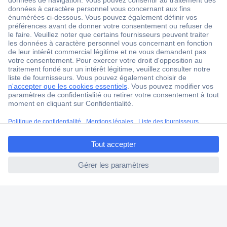
Service après-vente
4 modes de livraison
Service Client
Ma commande
Modes de paiement pour les professionnels
Modes de paiement pour les particuliers
Droits de rétraction & retours
ccp.user.init.failed.titl
FAQ
e
Modes de livraison
ccp.user.init.failed
A propos de Conrad
Conrad Your Sourcing Platform
Nouveautés & Conseils
Eco-responsabilité