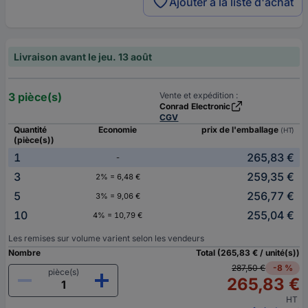
Ajouter à la liste d'achat
Livraison avant le jeu. 13 août
3 pièce(s)
Vente et expédition :
Conrad Electronic
CGV
Quantité
Economie
prix de l'emballage
(HT)
(pièce(s))
1
265,83 €
-
3
259,35 €
2% = 6,48 €
5
256,77 €
3% = 9,06 €
10
255,04 €
4% = 10,79 €
Les remises sur volume varient selon les vendeurs
Nombre
Total (265,83 € / unité(s))
287,50 €
-8 %
pièce(s)
265,83 €
HT