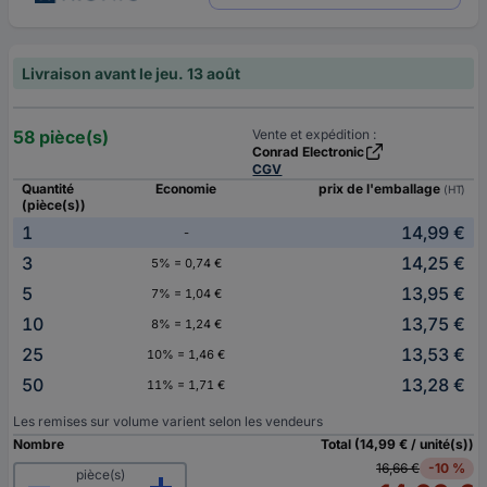
Livraison avant le jeu. 13 août
58 pièce(s)
Vente et expédition :
Conrad Electronic
CGV
Quantité
Economie
prix de l'emballage
(HT)
(pièce(s))
1
14,99 €
-
3
14,25 €
5% = 0,74 €
5
13,95 €
7% = 1,04 €
10
13,75 €
8% = 1,24 €
25
13,53 €
10% = 1,46 €
50
13,28 €
11% = 1,71 €
Les remises sur volume varient selon les vendeurs
Nombre
Total (14,99 € / unité(s))
16,66 €
-10 %
pièce(s)