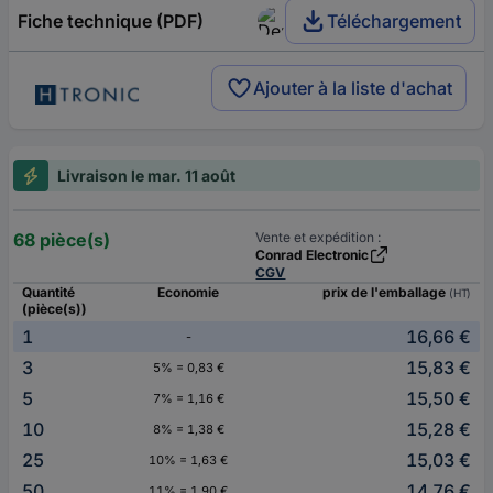
Fiche technique (PDF)
Téléchargement
Ajouter à la liste d'achat
Livraison le mar. 11 août
68 pièce(s)
Vente et expédition :
Conrad Electronic
CGV
Quantité
Economie
prix de l'emballage
(HT)
(pièce(s))
1
16,66 €
-
3
15,83 €
5% = 0,83 €
5
15,50 €
7% = 1,16 €
10
15,28 €
8% = 1,38 €
25
15,03 €
10% = 1,63 €
50
14,76 €
11% = 1,90 €