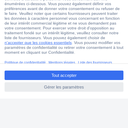
Service après-vente
4 modes de livraison
Service Client
Ma commande
Modes de paiement pour les professionnels
Modes de paiement pour les particuliers
Droits de rétraction & retours
ccp.user.init.failed.titl
e
FAQ
ccp.user.init.failed
Modes de livraison
A propos de Conrad
Conrad Your Sourcing Platform
Nouveautés & Conseils
Eco-responsabilité