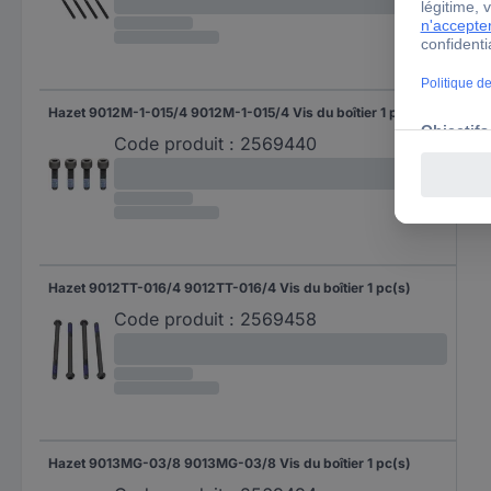
Hazet 9012M-1-015/4 9012M-1-015/4 Vis du boîtier 1 pc(s)
Code produit :
2569440
Hazet 9012TT-016/4 9012TT-016/4 Vis du boîtier 1 pc(s)
Code produit :
2569458
Hazet 9013MG-03/8 9013MG-03/8 Vis du boîtier 1 pc(s)