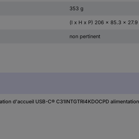
353 g
(l x H x P) 206 x 85.3 x 27.
non pertinent
ec Station d'accueil USB-C® C31INTGTRI4KDOCPD alimentatio