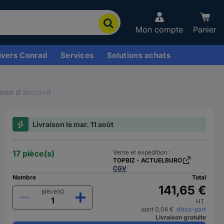
Mon compte
Panier
ivers Conrad
Services
Solutions achats
ions d'accueil
Livraison le mar. 11 août
17 pièce(s)
Vente et expédition :
TOPBIZ - ACTUELBURO
CGV
Nombre
Total
141,65 €
pièce(s)
HT
dont 0,06 €
d’éco-part
Livraison gratuite