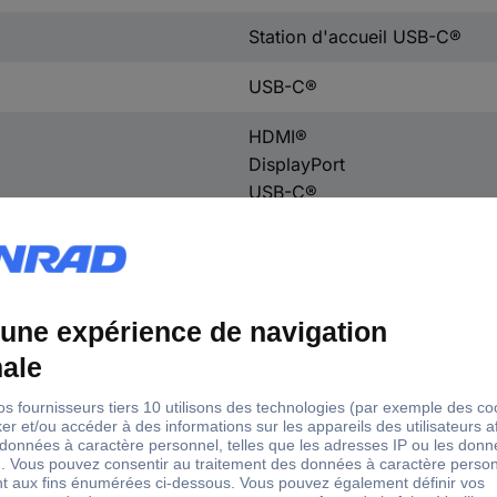
Station d'accueil USB-C®
USB-C®
HDMI®
DisplayPort
USB-C®
USB-A
Combi casque / microphone 
RJ45
1 x HDMI
2 x DisplayPort
2 x USB-C®
2 x USB 3.1
2 x USB 3.0
Notebook