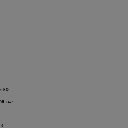
iPadOS
Mbits/s
OS