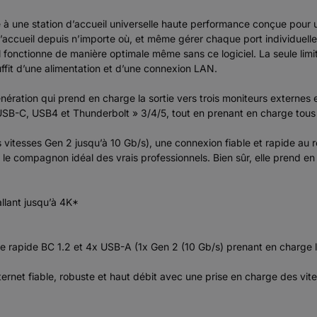
à une station d’accueil universelle haute performance conçue pour 
d’accueil depuis n’importe où, et même gérer chaque port individuelle
l fonctionne de manière optimale même sans ce logiciel. La seule limi
suffit d’une alimentation et d’une connexion LAN.
ation qui prend en charge la sortie vers trois moniteurs externes en 
USB-C, USB4 et Thunderbolt » 3/4/5, tout en prenant en charge tous 
tesses Gen 2 jusqu’à 10 Gb/s), une connexion fiable et rapide au rés
eil le compagnon idéal des vrais professionnels. Bien sûr, elle prend
llant jusqu’à 4K*
e rapide BC 1.2 et 4x USB-A (1x Gen 2 (10 Gb/s) prenant en charge l
Internet fiable, robuste et haut débit avec une prise en charge des v