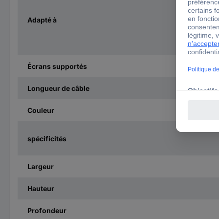
Adapté à
Écrans supportés
Longueur de câble
Couleur
spécificités
Largeur
Hauteur
Profondeur