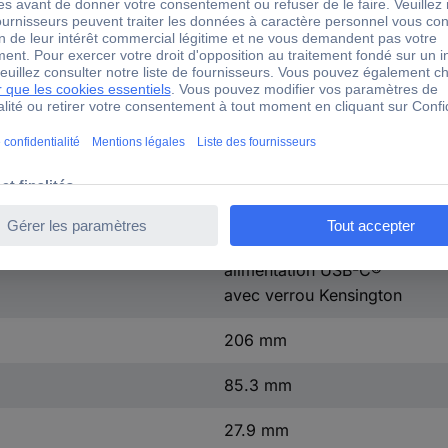
Tablet
MacBook
iPad
Universal
3
1 m
noir
alimentation USB-C®
avec verrou Kensington
206 mm
85.3 mm
27.9 mm