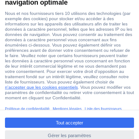
1 500 000 références
2500 marques
18 marques Conrad
Service après-vente
4 modes de livraison
Service Client
Ma commande
Modes de paiement pour les professionnels
ccp.user.init.failed.titl
Modes de paiement pour les particuliers
e
Droits de rétraction & retours
ccp.user.init.failed
FAQ