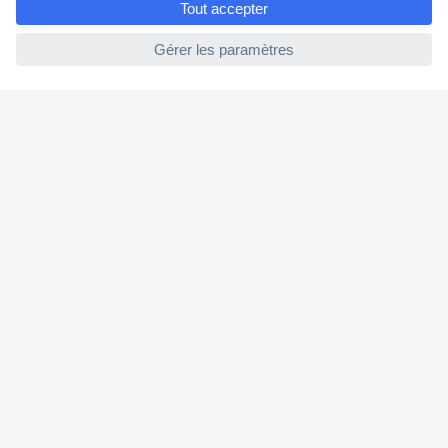
Modes de paiement pour les professionnels
ccp.user.init.failed
Modes de paiement pour les particuliers
Droits de rétraction & retours
FAQ
Modes de livraison
A propos de Conrad
Conrad Your Sourcing Platform
Nouveautés & Conseils
Eco-responsabilité
ISO-certification
Vulnerability Disclosure Program
Information REACH
Informations sur l'accessibilité
Exercer mon droit de rétractation