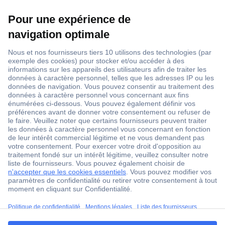
1 500 000 références
2500 marques
18 marques Conrad
Service après-vente
4 modes de livraison
Service Client
ccp.user.init.failed.titl
Ma commande
e