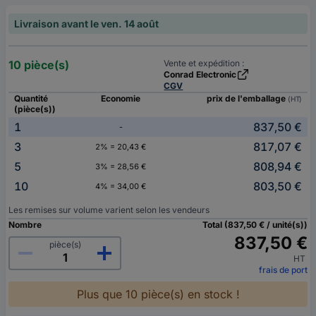
Livraison avant le ven. 14 août
10 pièce(s)
Vente et expédition :
Conrad Electronic
CGV
Quantité
Economie
prix de l'emballage
(HT)
(pièce(s))
1
837,50 €
-
3
817,07 €
2% = 20,43 €
5
808,94 €
3% = 28,56 €
10
803,50 €
4% = 34,00 €
Les remises sur volume varient selon les vendeurs
Nombre
Total (837,50 € / unité(s))
837,50 €
pièce(s)
HT
frais de port
Plus que 10 pièce(s) en stock !