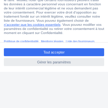
1 500 000 références
2500 marques
18 marques Conrad
Service après-vente
4 modes de livraison
ccp.user.init.failed.titl
Service Client
e
Ma commande
ccp.user.init.failed
Modes de paiement pour les professionnels
Modes de paiement pour les particuliers
Droits de rétraction & retours
FAQ
Modes de livraison
A propos de Conrad