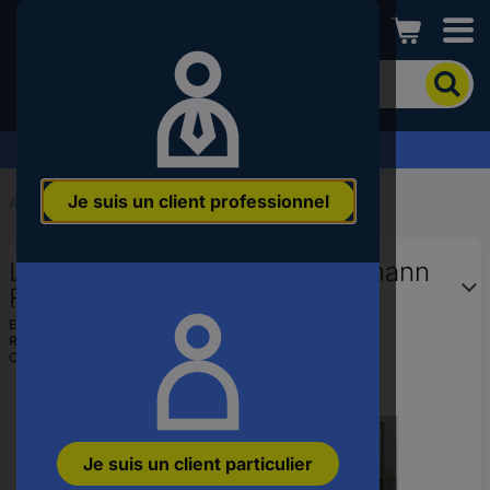
Conrad
Pour
chercher
un
produit,
Demandez votre devis
veuillez
indiquer
Je suis un client professionnel
un
Accueil
...
Lampes de table
mot-
clé,
Lampe de bureau à LED Paulmann
un
code
FlexBar LED 10.6 W noir
produit,
EAN :
4000870789124
un
Ref. fabricant :
78912
n°
Code produit :
2344988
EAN
ou
une
référence
Je suis un client particulier