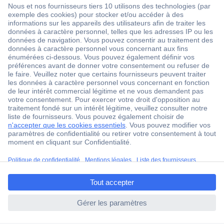
1 500 000 références
2500 marques
18 marques Conrad
Service après-vente
4 modes de livraison
Service Client
Ma commande
Modes de paiement pour les professionnels
ccp.user.init.failed.titl
Modes de paiement pour les particuliers
e
Droits de rétraction & retours
ccp.user.init.failed
FAQ
Modes de livraison