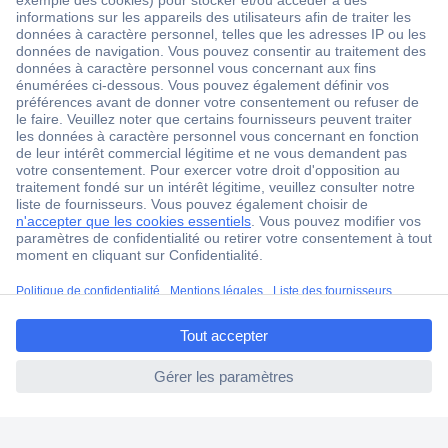
2500 marques
18 marques Conrad
Service après-vente
4 modes de livraison
Service Client
Ma commande
Modes de paiement pour les professionnels
Modes de paiement pour les particuliers
Droits de rétraction & retours
ccp.user.init.failed.titl
FAQ
e
Modes de livraison
ccp.user.init.failed
A propos de Conrad
Conrad Your Sourcing Platform
Nouveautés & Conseils