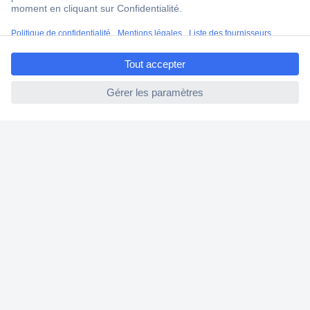
Modes de paiement pour les professionnels
Modes de paiement pour les particuliers
ccp.user.init.failed.titl
Droits de rétraction & retours
e
FAQ
ccp.user.init.failed
Modes de livraison
A propos de Conrad
Conrad Your Sourcing Platform
Nouveautés & Conseils
Eco-responsabilité
ISO-certification
Vulnerability Disclosure Program
Information REACH
Informations sur l'accessibilité
Exercer mon droit de rétractation