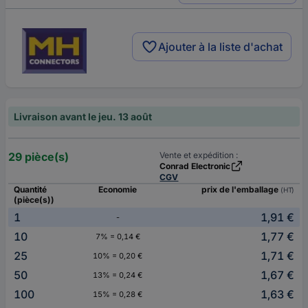
Ajouter à la liste d'achat
Livraison avant le jeu. 13 août
29 pièce(s)
Vente et expédition :
Conrad Electronic
CGV
Quantité
Economie
prix de l'emballage
(HT)
(pièce(s))
1
1,91 €
-
10
1,77 €
7% = 0,14 €
25
1,71 €
10% = 0,20 €
50
1,67 €
13% = 0,24 €
100
1,63 €
15% = 0,28 €