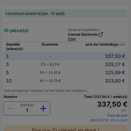
Livraison avant le jeu. 13 août
10 pièce(s)
Vente et expédition :
Conrad Electronic
CGV
Quantité
Economie
prix de l'emballage
(HT)
(pièce(s))
1
337,50 €
-
3
329,27 €
2% = 8,23 €
5
325,99 €
3% = 11,51 €
10
323,80 €
4% = 13,70 €
Les remises sur volume varient selon les vendeurs
Nombre
Total (337,50 € / unité(s))
337,50 €
pièce(s)
HT
frais de port
dont 0,21 €
d’éco-part
Plus que 10 pièce(s) en stock !