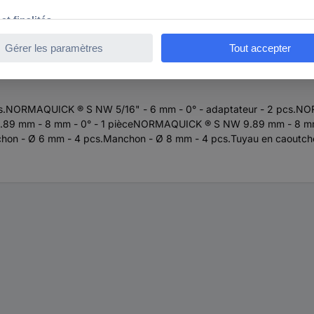
e peut être utilisé pour réparer les conduites de carburant défectueus
ilisés régulièrementSolution économique pour la réparation des endro
de la fiche produitLes articles individuels du kit peuvent être com
pcs.NORMAQUICK ® S NW 5/16" - 6 mm - 0° - adaptateur - 2 pcs.
89 mm - 8 mm - 0° - 1 pièceNORMAQUICK ® S NW 9.89 mm - 8 mm 
n - Ø 6 mm - 4 pcs.Manchon - Ø 8 mm - 4 pcs.Tuyau en caoutchou