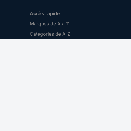
Accès rapide
Marques de A à Z
Catégories de A-Z
Nos promotions 🛒
Download Center
Recrutement
Gestion des cookies
Nous contacter
S'abonner
CONRAD ELECTRONIC