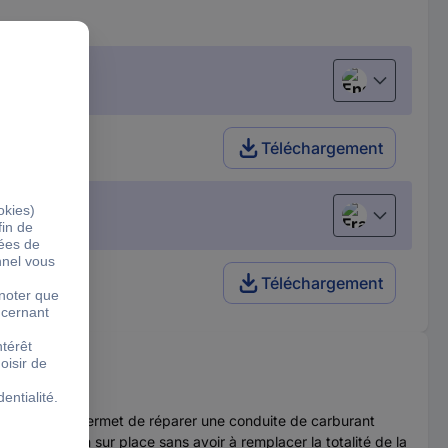
English
Téléchargement
Français
Téléchargement
el Line vous permet de réparer une conduite de carburant
 réparation sur place sans avoir à remplacer la totalité de la