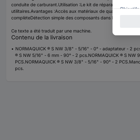
conduite de carburant.Utilisation :Le kit de réparation Fuel Lin
utilitaires.Avantages :Accès aux matériaux de qualité OEM, ut
complèteDétection simple des composants dans le kit à l'aide 
Ce texte a été traduit par une machine.
Contenu de la livraison
NORMAQUICK ® S NW 3/8" - 5/16" - 0° - adaptateur - 2 
® S NW 5/16" - 6 mm - 90° - 2 pcs.NORMAQUICK ® S NW 9.
PCS.NORMAQUICK ® S NW 3/8" - 5/16" - 90° - 2 PCS.Mancho
pcs.