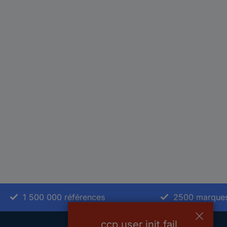
1 500 000 références
2500 marque
ccp.user.init.fail