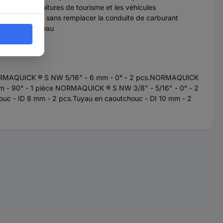
es dans les voitures de tourisme et les véhicules
its défectueux sans remplacer la conduite de carburant
mandés de nouveau
NORMAQUICK ® S NW 5/16" - 6 mm - 0° - 2 pcs.NORMAQUICK
- 90° - 1 pièce NORMAQUICK ® S NW 3/8" - 5/16" - 0° - 2
c - ID 8 mm - 2 pcs.Tuyau en caoutchouc - DI 10 mm - 2