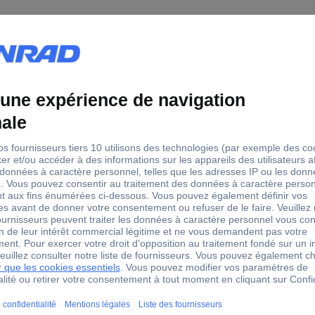
réparation pour tuyau de carburant
a 7152000003 Set de réparation pour tuyau de carburant
s conduites de carburant défectueusesLe kit de réparation Norma Fu
de qualité OE. Et le plus grand avantage : vous pouvez effectuer la