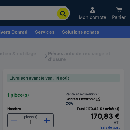
Mon compte
Panier
ivers Conrad
Services
Solutions achats
etien & outillage
Pièces auto de rechange et
o
d'usure
Livraison avant le ven. 14 août
1 pièce(s)
Vente et expédition :
Conrad Electronic
CGV
Nombre
Total (170,83 € / unité(s))
170,83 €
pièce(s)
HT
frais de port