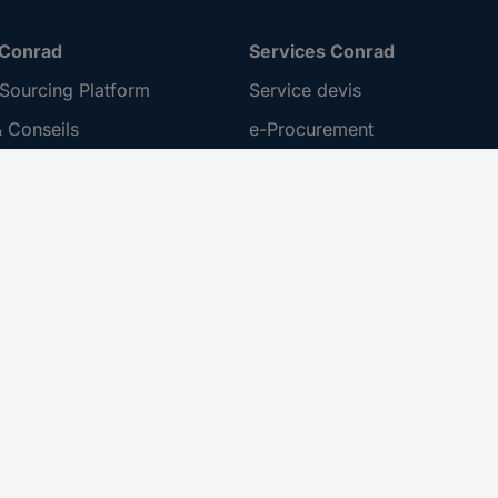
 Conrad
Services Conrad
Sourcing Platform
Service devis
 Conseils
e-Procurement
ilité
Service calibration
ion
 Disclosure Program
 REACH
ur l'accessibilité
roit de rétractation
 sur les réseaux sociaux