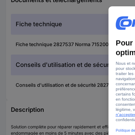
Fiche technique
Fiche technique 2827537 Norma 7152000003 Set de 
Conseils d'utilisation et de sécurité
Conseils d'utilisation et de sécurité 2827537 Norm
Description
Solution complète pour réparer rapidement et efficacement le
endommagée en moins de 5 minutes avec des pièces de rechange 