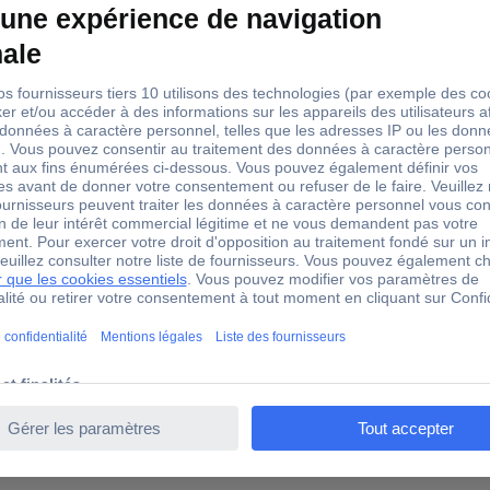
27.5
oui
SV X3000R 3000 VA
leur (ASI) Online USV X3000R 3000 VA