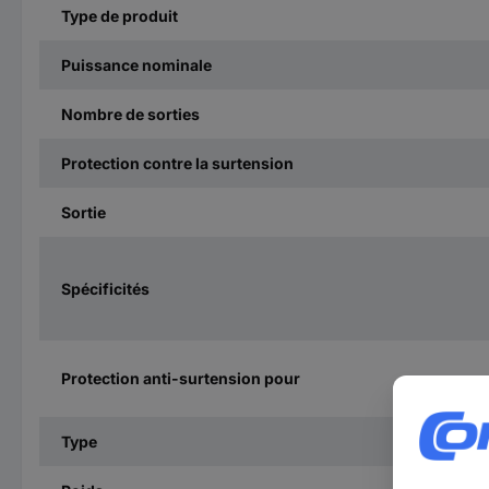
Type de produit
Puissance nominale
Nombre de sorties
Protection contre la surtension
Sortie
Spécificités
Protection anti-surtension pour
Type