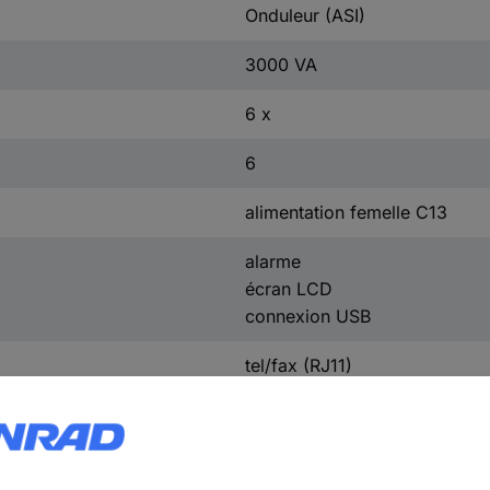
Onduleur (ASI)
3000 VA
6 x
6
alimentation femelle C13
alarme
écran LCD
connexion USB
tel/fax (RJ11)
prises
X3000R