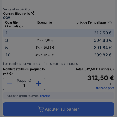
Vente et expédition :
Conrad Electronic
CGV
Quantité
Economie
prix de l'emballage
(HT)
(Paquet(s))
1
312,50 €
-
3
304,88 €
2% = 7,62 €
5
301,84 €
3% = 10,66 €
10
299,82 €
4% = 12,68 €
Les remises sur volume varient selon les vendeurs
Nombre (taille du paquet 15
Total (312,50 € / unité(s))
pc(s))
312,50 €
Paquet(s)
HT
frais de port
Livraison gratuite avec
Ajouter au panier