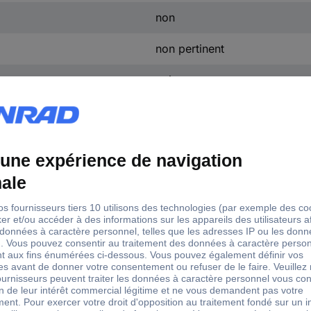
non
non pertinent
oui
306 mm
248 mm
IP44
30000 h
oui