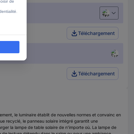
Français
te
Téléchargement
Téléchargement
nnement, le luminaire établit de nouvelles normes et convainc en
e recyclé, le panneau solaire intégré garantit une
ger la lampe de table solaire de n'importe où. La lampe de
ngle de lecture détendu dans le salon ou pour une ambiance