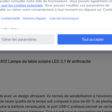
ann Soala 94612 Lampe de table solaire LED 2.1 W anthraci
12 Lampe de table solaire LED 2.1 W anthracite
ilité avec un design attrayant. En termes de sensibilisation à l'enviro
de haute qualité de la lampe soit composé à plus de 60 % de plastiqu
re la batterie remplaçable, le port USB-C pratique permet de rechar
térieur comme pour l'intérieur. Que ce soit pour la conception de l'a