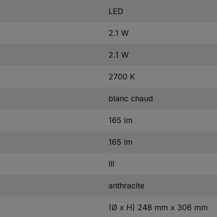
LED
2.1 W
2.1 W
2700 K
blanc chaud
165 lm
165 lm
III
anthracite
(Ø x H) 248 mm x 306 mm