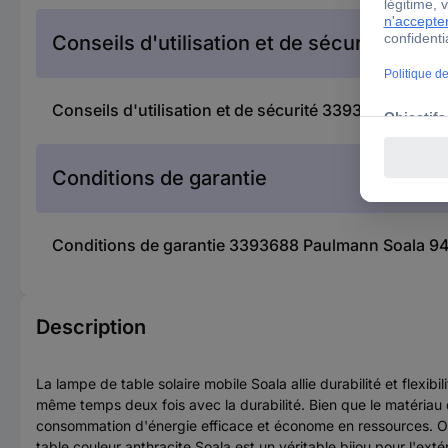
Conseils d'utilisation et de sécurité
Conseils d'utilisation et de sécurité 3393688 Paulm
Conditions de garantie
Conditions de garantie 3393688 Paulmann Soala 946
Description
La lampe de table solaire mobile Soala allie durabilité et flexib
même temps deux fois avec la durabilité. Bien que le matériau 
consommation d'énergie efficace et économe en ressources. Out
table couleur anthracite Soala est un véritable bijou pour l'ex