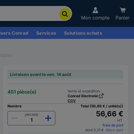
Mon compte
Panier
ivers Conrad
Services
Solutions achats
table
Livraison avant le ven. 14 août
451 pièce(s)
Vente et expédition :
Conrad Electronic
CGV
Nombre
Total (56,66 € / unité(s))
56,66 €
pièce(s)
HT
frais de port
dont 0,21 €
d’éco-part