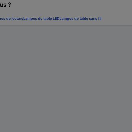
us ?
es de lecture
Lampes de table LED
Lampes de table sans fil