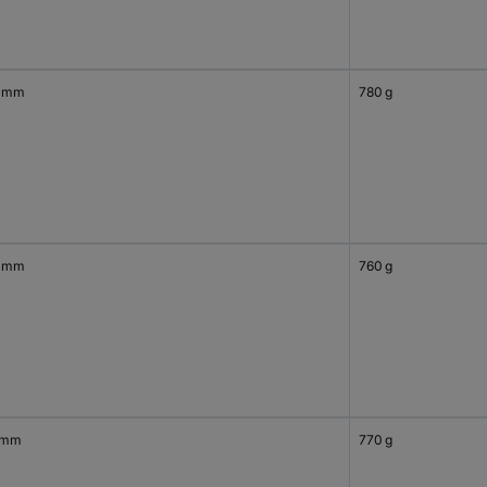
 mm
780 g
 mm
760 g
 mm
770 g