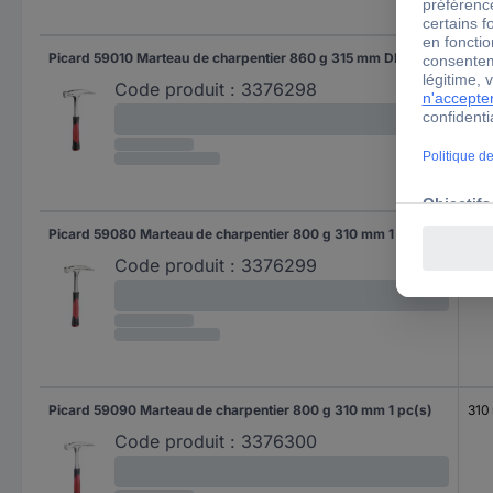
Picard 59010 Marteau de charpentier 860 g 315 mm DIN 7239 1 pc(s)
315
Code produit :
3376298
Picard 59080 Marteau de charpentier 800 g 310 mm 1 pc(s)
310
Code produit :
3376299
Picard 59090 Marteau de charpentier 800 g 310 mm 1 pc(s)
310
Code produit :
3376300