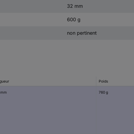
32 mm
600 g
non pertinent
gueur
Poids
 mm
760 g