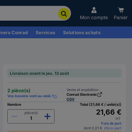
Mon compte
Panier
ivers Conrad
Services
Solutions achats
Livraison avant le jeu. 13 août
2 pièce(s)
Vente et expédition :
Conrad Electronic
Vos besoins vont au-delà ?
CGV
Nombre
Total (21,66 € / unité(s))
21,66 €
pièce(s)
HT
frais de port
dont 0,01 €
d’éco-part