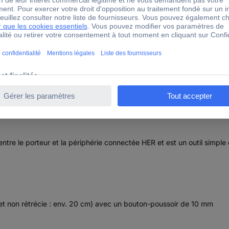
tique (ESD) bleu Pression mâle 10 mm
ios Bracelet antistatique (ESD) bleu Pression mâle 10 mm
tre le porteur et la périphérie connectée HER et est un outil simple 
e et non rétrécie : env. 20 cm) avec un bouton-poussoir de 10 mm