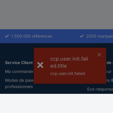
1 500 000 références
2500 marque
ccp.user.init.fail
Service Client
A propos de
ed.title
Ma commande
Conrad Your 
ccp.user.init.failed
Modes de paiement pour les
Nouveautés &
professionnels
Eco-responsab
Modes de paiement pour les particuliers
ISO-certificat
Droits de rétraction & retours
Vulnerability
FAQ