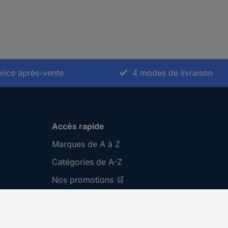
vice après-vente
4 modes de livraison
Accès rapide
Marques de A à Z
Catégories de A-Z
Nos promotions 🛒
Download Center
Recrutement