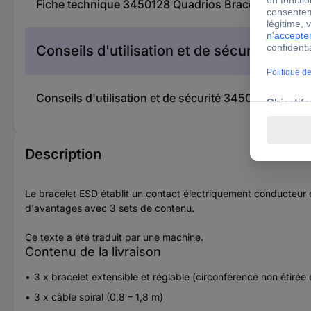
Fiche technique 3450128 Quadrios Bracelet antista
Conseils d'utilisation et de sécurité
Conseils d'utilisation et de sécurité 3450128 Quadr
Description
Le bracelet ESD établit un contact électriquement conducteur en
d'avantages avec 3 sets de contenu.
Ce texte a été traduit par une machine.
Contenu de la livraison
3 x bracelet extensible et réglable (circonférence non étiré
3 x câble spiral (0,8 – 1,8 m)