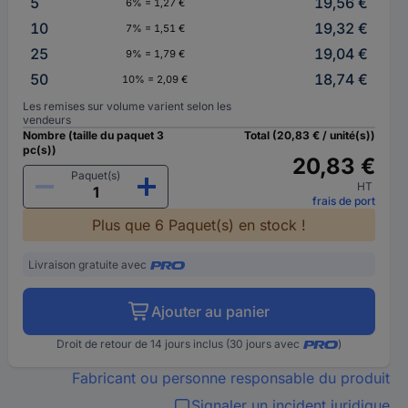
5
19,56 €
6% = 1,27 €
10
19,32 €
7% = 1,51 €
25
19,04 €
9% = 1,79 €
50
18,74 €
10% = 2,09 €
Les remises sur volume varient selon les
vendeurs
Nombre (taille du paquet 3
Total (20,83 € / unité(s))
pc(s))
20,83 €
Paquet(s)
HT
frais de port
Plus que 6 Paquet(s) en stock !
Livraison gratuite avec
Ajouter au panier
Droit de retour de 14 jours inclus (30 jours avec
)
Fabricant ou personne responsable du produit
Signaler un incident juridique