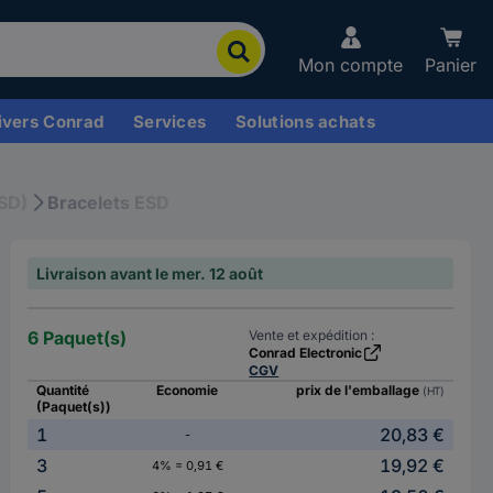
Mon compte
Panier
ivers Conrad
Services
Solutions achats
ESD)
Bracelets ESD
Livraison avant le mer. 12 août
6 Paquet(s)
Vente et expédition :
Conrad Electronic
CGV
Quantité
Economie
prix de l'emballage
(HT)
(Paquet(s))
1
20,83 €
-
3
19,92 €
4% = 0,91 €