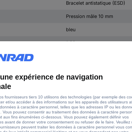
Bracelet antistatique (ESD)
Pression mâle 10 mm
bleu
1.80 m
1.80 m
antistatique (ESD)