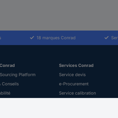
s
18 marques Conrad
Ser
 Conrad
Services Conrad
Sourcing Platform
Service devis
 Conseils
e-Procurement
ilité
Service calibration
ion
 Disclosure Program