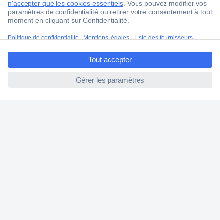
Service Client
Ma commande
ccp.user.init.failed.titl
Modes de paiement pour les professionnels
e
Modes de paiement pour les particuliers
ccp.user.init.failed
Droits de rétraction & retours
FAQ
Modes de livraison
A propos de Conrad
Conrad Your Sourcing Platform
Nouveautés & Conseils
Eco-responsabilité
ISO-certification
Vulnerability Disclosure Program