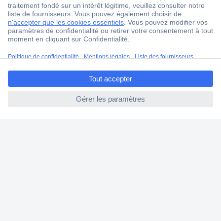
4 modes de livraison
Service Client
Ma commande
ccp.user.init.failed.titl
Modes de paiement pour les professionnels
e
Modes de paiement pour les particuliers
ccp.user.init.failed
Droits de rétraction & retours
FAQ
Modes de livraison
A propos de Conrad
Conrad Your Sourcing Platform
Nouveautés & Conseils
Eco-responsabilité
ISO-certification