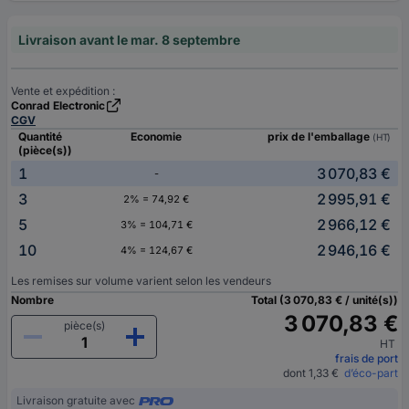
Livraison avant le mar. 8 septembre
Vente et expédition :
Conrad Electronic
CGV
Quantité
Economie
prix de l'emballage
(HT)
(pièce(s))
1
3 070,83 €
-
3
2 995,91 €
2% = 74,92 €
5
2 966,12 €
3% = 104,71 €
10
2 946,16 €
4% = 124,67 €
Les remises sur volume varient selon les vendeurs
Nombre
Total (3 070,83 € / unité(s))
3 070,83 €
pièce(s)
HT
frais de port
dont 1,33 €
d’éco-part
Livraison gratuite avec