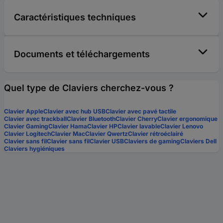
Caractéristiques techniques
Documents et téléchargements
Quel type de Claviers cherchez-vous ?
Clavier Apple
Clavier avec hub USB
Clavier avec pavé tactile
Clavier avec trackball
Clavier Bluetooth
Clavier Cherry
Clavier ergonomique
Clavier Gaming
Clavier Hama
Clavier HP
Clavier lavable
Clavier Lenovo
Clavier Logitech
Clavier Mac
Clavier Qwertz
Clavier rétroéclairé
Clavier sans fil
Clavier sans fil
Clavier USB
Claviers de gaming
Claviers Dell
Claviers hygiéniques