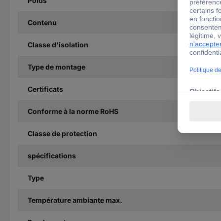
Poids
Contenu
Classe d'isolation
Type de montage
Certificats
Conforme à la norme RoHS
Classe de protection
spécifications
Type
Température ambiante max.