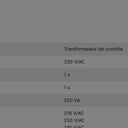
Transformateur de contrôle
230 V/AC
1 x
1 x
250 VA
219 V/AC
230 V/AC
241 V/AC