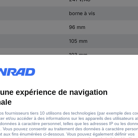
borne à vis
96 mm
105 mm
103 mm
(L x l x H) 103 x 96 x 105 m
1 x 230 V/AC
ouvert
1 x 219 V/AC, 230 V/AC, 241
50 - 60 Hz