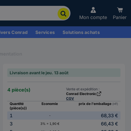
Mon compte
Panier
ivers Conrad
Services
Solutions achats
imentation
Livraison avant le jeu. 13 août
4 pièce(s)
Vente et expédition :
Conrad Electronic
CGV
Quantité
Economie
prix de l'emballage
(HT)
(pièce(s))
1
68,33 €
-
3
66,43 €
3% = 1,90 €