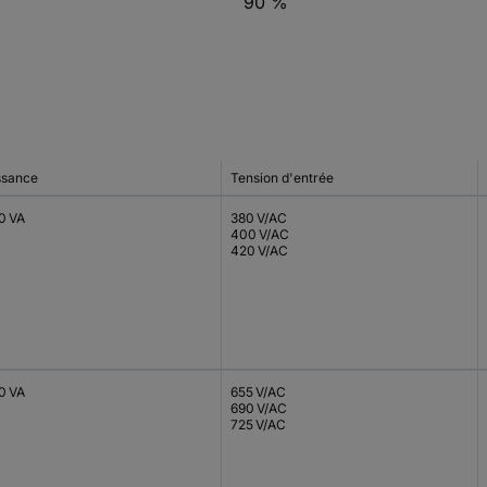
90 %
ssance
Tension d'entrée
0 VA
380 V/AC
400 V/AC
420 V/AC
0 VA
655 V/AC
690 V/AC
725 V/AC