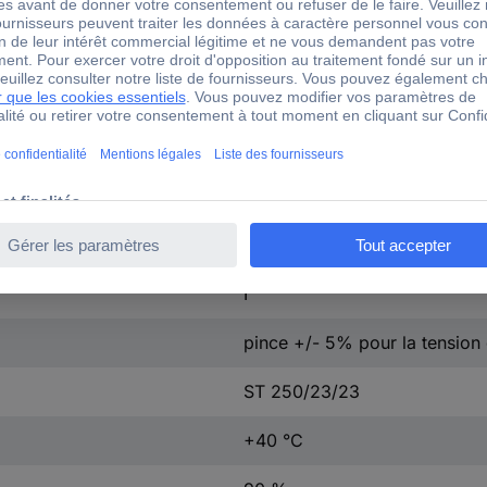
3.5 kg
1 pc(s)
VDE = B, UL = 105
équerre de pied
cULus recognized
oui
I
pince +/- 5% pour la tension 
ST 250/23/23
+40 °C