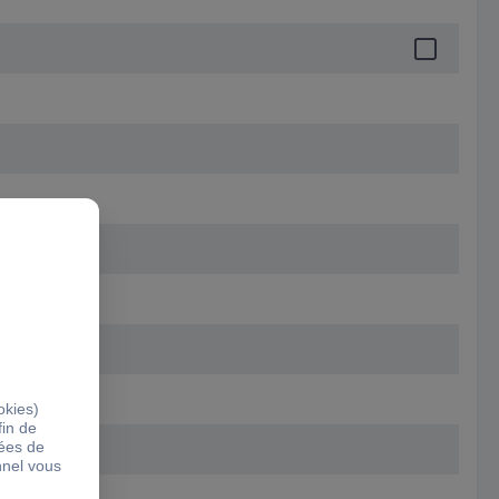
m
 V/AC