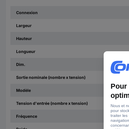
Connexion
Largeur
Hauteur
Longueur
Dim.
Sortie nominale (nombre x tension)
Modèle
Tension d'entrée (nombre x tension)
Fréquence