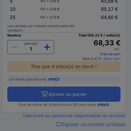
5
65,68 €
4% = 2,65 €
10
65,17 €
5% = 3,16 €
25
64,60 €
5% = 3,73 €
Les remises sur volume varient selon les
vendeurs
Nombre
Total (68,33 € / unité(s))
68,33 €
pièce(s)
HT
frais de port
dont 0,42 €
d’éco-part
Plus que 4 pièce(s) en stock !
Livraison gratuite avec
Ajouter au panier
Droit de retour de 14 jours inclus (30 jours avec
)
Fabricant ou personne responsable du produit
Signaler un incident juridique