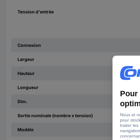
Tension d'entrée
Connexion
Largeur
Hauteur
Longueur
Dim.
Sortie nominale (nombre x tension)
Modèle