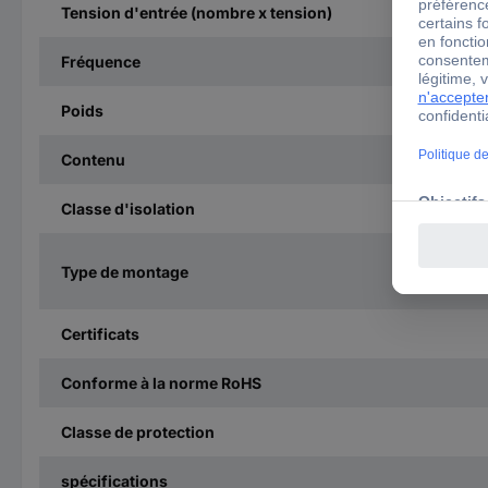
Tension d'entrée (nombre x tension)
Fréquence
Poids
Contenu
Classe d'isolation
Type de montage
Certificats
Conforme à la norme RoHS
Classe de protection
spécifications