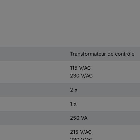
Transformateur de contrôle
115 V/AC
230 V/AC
2 x
1 x
250 VA
215 V/AC
230 V/AC