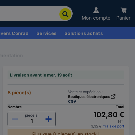
Mon compte
Panier
ivers Conrad
Services
Solutions achats
imentation
Livraison avant le mer. 19 août
8 pièce(s)
Vente et expédition :
Boutiques électroniques
CGV
Nombre
Total
102,80 €
pièce(s)
HT
3,32 €
frais de port
Plus que 8 pièce(s) en stock !