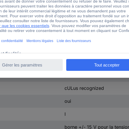
1 x 215 V/AC, 230 V/AC, 245
50 - 60 Hz
3.6 kg
1 pc(s)
VDE = B, UL = 130
équerre de pied
profilé
cULus recognized
oui
I
borne +/- 15 V pour la tensio