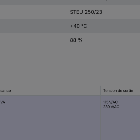
STEU 250/23
+40 °C
88 %
ssance
Tension de sortie
 VA
115 V/AC
230 V/AC