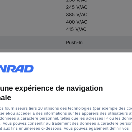
245 V/AC
385 V/AC
400 V/AC
415 V/AC
Push-In
96 mm
105 mm
125 mm
(L x l x H) 125 x 96 x 105 m
2 x 115 V/AC, 230 V/AC
ouvert