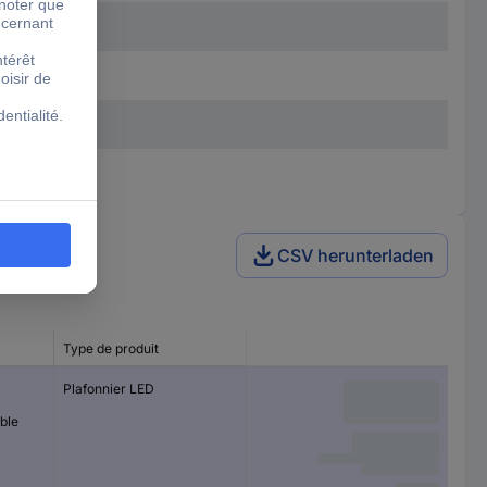
CSV herunterladen
Type de produit
Plafonnier LED
ble