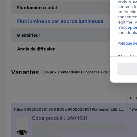
Flux lumineux total
Flux lumineux par source lumineuse
Ø extérieur
Angle de diffusion
Variantes
(Les prix s'entendent HT hors frais de port)
Pui
Trilux 9002020951 SNS RD5 #9002020951 Plafonnier LED LED sans 19 W blanc
19 
Code produit :
2604581