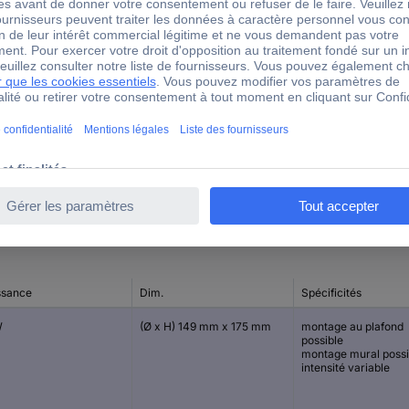
2000 lm
2000 lm
149 mm
80°
ssance
Dim.
Spécificités
W
(Ø x H) 149 mm x 175 mm
montage au plafond
possible
montage mural possi
intensité variable