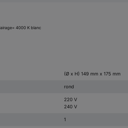
lairage= 4000 K blanc
(Ø x H) 149 mm x 175 mm
rond
220 V
240 V
1