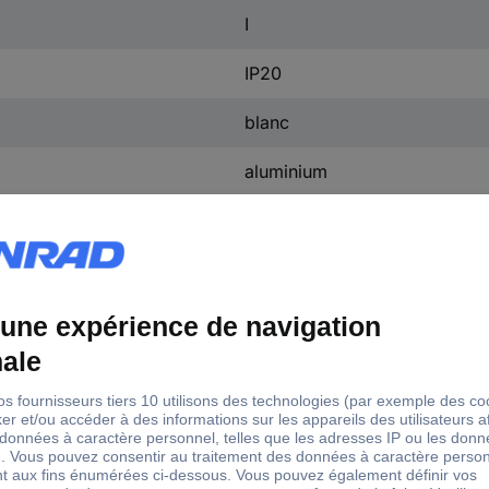
I
IP20
blanc
aluminium
non pertinent
80-89
blanc
oui
4000 K
4000 K