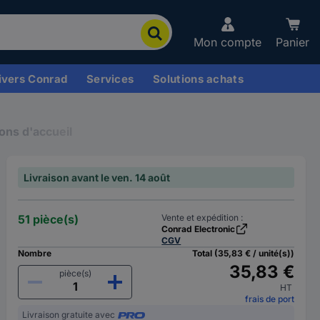
Mon compte
Panier
ivers Conrad
Services
Solutions achats
ions d'accueil
Livraison avant le ven. 14 août
51 pièce(s)
Vente et expédition :
Conrad Electronic
CGV
Nombre
Total (35,83 € / unité(s))
35,83 €
pièce(s)
HT
frais de port
Livraison gratuite avec