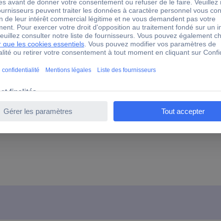
oui
1
non
non
100 W
oui