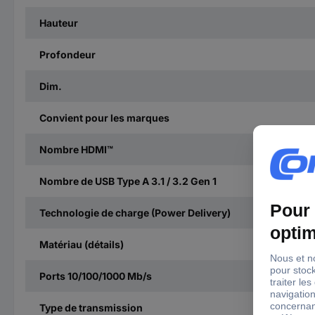
Hauteur
Profondeur
Dim.
Convient pour les marques
Nombre HDMI™
Nombre de USB Type A 3.1 / 3.2 Gen 1
Technologie de charge (Power Delivery)
Matériau (détails)
Ports 10/100/1000 Mb/s
Type de transmission