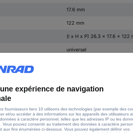
17.6 mm
122 mm
(l x H x P) 26.3 x 17.6 x 122
universel
1 x
2 x
avec USB Power Delivery
Aluminium
1 x
filaire