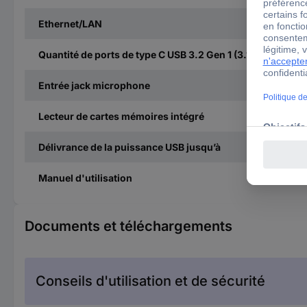
Ethernet/LAN
Quantité de ports de type C USB 3.2 Gen 1 (3.1 Gen 1)
Entrée jack microphone
Lecteur de cartes mémoires intégré
Délivrance de la puissance USB jusqu’à
Manuel d'utilisation
Documents et téléchargements
Conseils d'utilisation et de sécurité