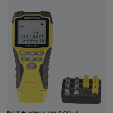
Klein Tools
Testeur de câbles VDV501-851