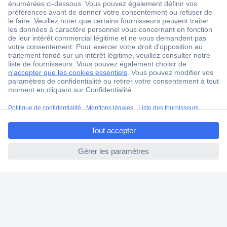
ccp.user.init.failed.titl
e
ccp.user.init.failed
1 500 000 références
2500 marques
18 marques Conrad