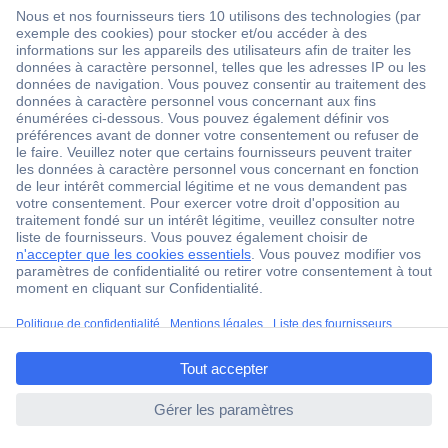
1 500 000 références
2500 marques
18 marques Conrad
Service après-vente
4 modes de livraison
Service Client
Ma commande
Modes de paiement pour les professionnels
ccp.user.init.failed.titl
Modes de paiement pour les particuliers
e
Droits de rétraction & retours
ccp.user.init.failed
FAQ
Modes de livraison