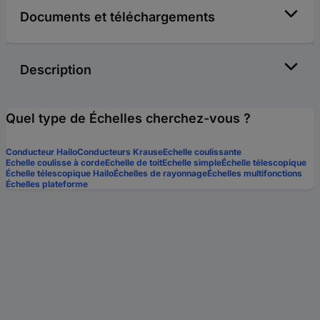
Documents et téléchargements
Description
Quel type de Échelles cherchez-vous ?
Conducteur Hailo
Conducteurs Krause
Echelle coulissante
Echelle coulisse à corde
Echelle de toit
Echelle simple
Échelle télescopique
Échelle télescopique Hailo
Échelles de rayonnage
Échelles multifonctions
Échelles plateforme