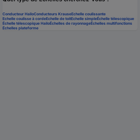
Conducteur Hailo
Conducteurs Krause
Echelle coulissante
Echelle coulisse à corde
Echelle de toit
Echelle simple
Échelle télescopique
Échelle télescopique Hailo
Échelles de rayonnage
Échelles multifonctions
Échelles plateforme