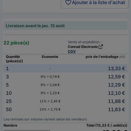
Ajouter à la liste d'achat
Livraison avant le jeu. 13 août
22 pièce(s)
Vente et expédition :
Conrad Electronic
CGV
Quantité
Economie
prix de l'emballage
(HT)
(pièce(s))
1
13,33 €
-
3
12,59 €
6% = 0,74 €
5
12,29 €
8% = 1,04 €
10
12,10 €
9% = 1,23 €
25
11,88 €
11% = 1,45 €
50
11,63 €
13% = 1,70 €
Les remises sur volume varient selon les vendeurs
Nombre
Total (13,33 € / unité(s))